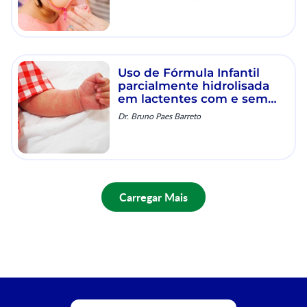
Uso de Fórmula Infantil
parcialmente hidrolisada
em lactentes com e sem
risco de manifestações
Dr. Bruno Paes Barreto
alérgicas
Carregar Mais