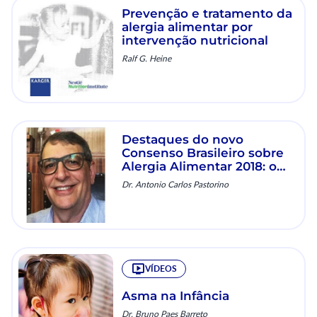
Prevenção e tratamento da
alergia alimentar por
intervenção nutricional
Ralf G. Heine
Destaques do novo
Consenso Brasileiro sobre
Alergia Alimentar 2018: o
que mudou?
Dr. Antonio Carlos Pastorino
VÍDEOS
Asma na Infância
Dr. Bruno Paes Barreto