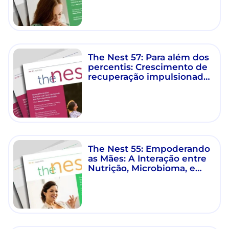
a saúde imunitária e
metabólica
The Nest 57: Para além dos
percentis: Crescimento de
recuperação impulsionado
pela nutrição e saúde
musculoesquelética
The Nest 55: Empoderando
as Mães: A Interação entre
Nutrição, Microbioma, e
Saúde a Longo Prazo