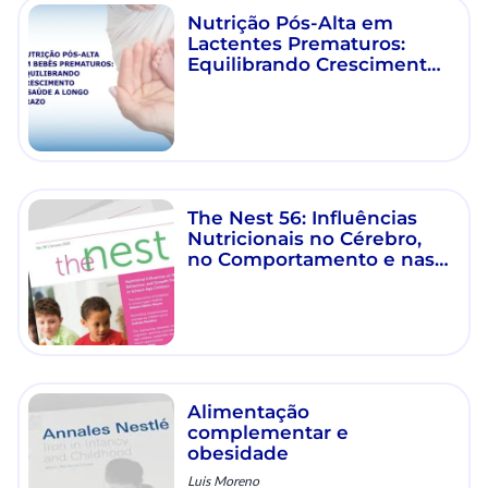
Nutrição Pós-Alta em
Lactentes Prematuros:
Equilibrando Crescimento
e Saúde a Longo Prazo
The Nest 56: Influências
Nutricionais no Cérebro,
no Comportamento e nas
Trajetórias de Crescimento
em Crianças em Idade
Escolar
Alimentação
complementar e
obesidade
Luis Moreno