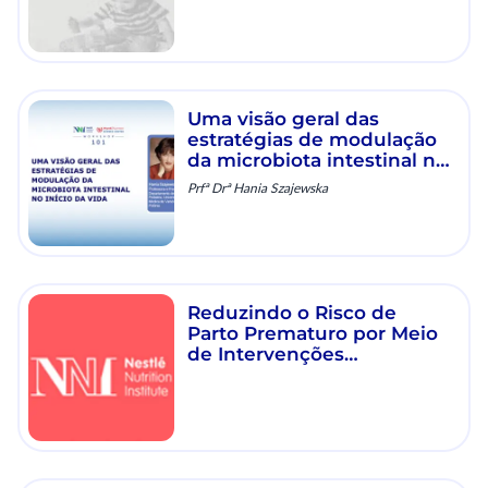
Uma visão geral das
estratégias de modulação
da microbiota intestinal no
início da vida
Prfª Drª Hania Szajewska
Reduzindo o Risco de
Parto Prematuro por Meio
de Intervenções
Nutricionais Maternas