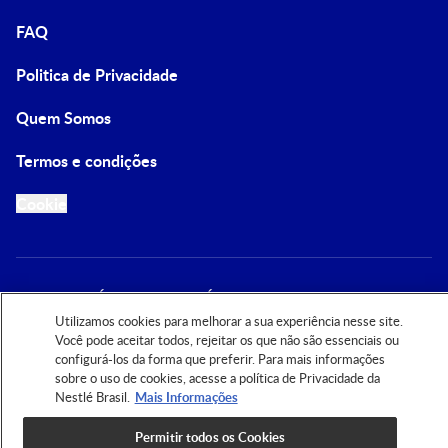
FAQ
Politica de Privacidade
Quem Somos
Termos e condições
Cookie
WEBSITE TÉCNICO-CIENTÍFICO DESTINADO
EXCLUSIVAMENTE AOS PROFISSIONAIS DE SAÚDE.
Utilizamos cookies para melhorar a sua experiência nesse site.
PROIBIDA A DISTRIBUIÇÃO A OUTROS PÚBLICOS E A
Você pode aceitar todos, rejeitar os que não são essenciais ou
REPRODUÇÃO TOTAL OU PARCIAL
configurá-los da forma que preferir. Para mais informações
sobre o uso de cookies, acesse a política de Privacidade da
Nestlé Brasil.
Mais Informações
2026 Nestlé Nutrition Institute
Permitir todos os Cookies