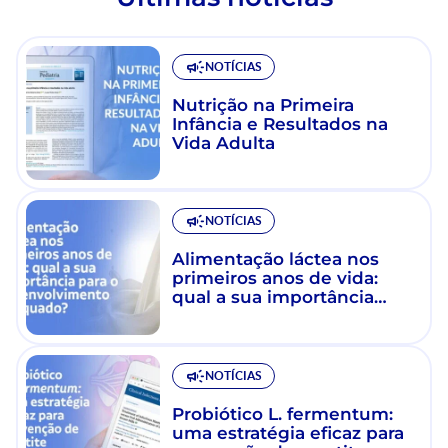
NOTÍCIAS
Nutrição na Primeira
Infância e Resultados na
Vida Adulta
NOTÍCIAS
Alimentação láctea nos
primeiros anos de vida:
qual a sua importância
para o desenvolvimento
adequado?
NOTÍCIAS
Probiótico L. fermentum:
uma estratégia eficaz para