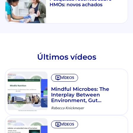
HMOs: novos achados
Últimos vídeos
VÍDEOS
Mindful Microbes: The
Interplay Between
Environment, Gut
Microbiome, Brain, and
Rebecca Knickmeyer
Behavior
VÍDEOS