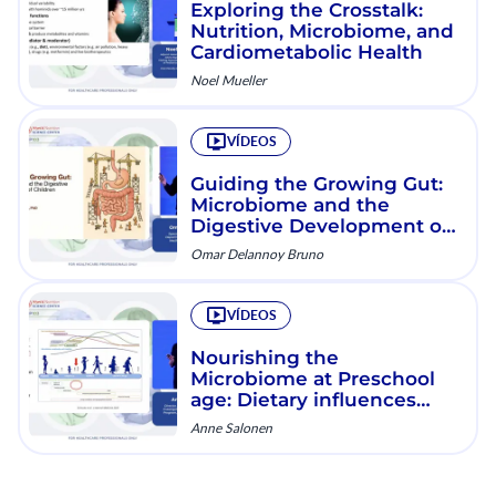
Exploring the Crosstalk:
Nutrition, Microbiome, and
Cardiometabolic Health
Noel Mueller
VÍDEOS
Guiding the Growing Gut:
Microbiome and the
Digestive Development of
Children
Omar Delannoy Bruno
VÍDEOS
Nourishing the
Microbiome at Preschool
age: Dietary influences
from infancy to present
Anne Salonen