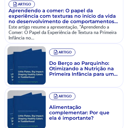
ARTIGO
Aprendendo a comer: O papel da
experiência com texturas no início da vida
no desenvolvimento de comportamentos
Este artigo resume a apresentação, "Aprendendo a
alimentares
Comer: O Papel da Experiência de Textura na Primeira
Infância no…
ARTIGO
Do Berço ao Parquinho:
Otimizando a Nutrição na
Primeira Infância para uma
Saúde ao Longo da Vida
ARTIGO
Alimentação
complementar: Por que
ela é importante?