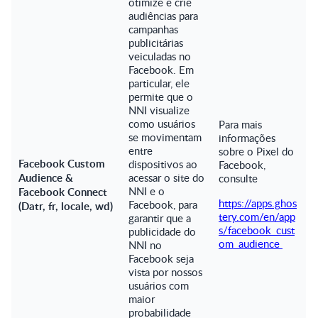
otimize e crie
audiências para
campanhas
publicitárias
veiculadas no
Facebook. Em
particular, ele
permite que o
NNI visualize
como usuários
Para mais
se movimentam
informações
entre
sobre o Pixel do
Facebook Custom
dispositivos ao
Facebook,
Audience &
acessar o site do
consulte
NNI e o
Facebook Connect
https://apps.ghos
Facebook, para
(Datr, fr, locale, wd)
tery.com/en/app
garantir que a
s/facebook_cust
publicidade do
om_audience
NNI no
Facebook seja
vista por nossos
usuários com
maior
probabilidade