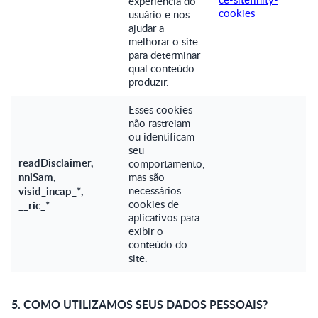
experiência do
cookies
usuário e nos
ajudar a
melhorar o site
para determinar
qual conteúdo
produzir.
Esses cookies
não rastreiam
ou identificam
seu
readDisclaimer,
comportamento,
nniSam,
mas são
necessários
visid_incap_*,
cookies de
__ric_*
aplicativos para
exibir o
conteúdo do
site.
5. COMO UTILIZAMOS SEUS DADOS PESSOAIS?