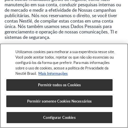
manutenção em sua conta, conduzir pesquisas internas ou
de mercado e medir a efetividade de Nossas campanhas
publicitárias. Nós nos reservamos o direito, se você tiver
contas Nestlé, de compilar estas contas em uma conta
única. Nós também usamos seus Dados Pessoais para
gerenciamento e operação de nossas comunicações, TI e
sistemas de segurança.
Utilizamos cookies para melhorar a sua experiência nesse site.
6. COM QUEM COMPARTILHAMOS SEUS DADOS
Você pode aceitar todos, rejeitar os que não são essenciais ou
PESSOAIS?
configurá-los da forma que preferir. Para mais informações
sobre o uso de cookies, acesse a política de Privacidade da
Durante nosso relacionamento, a Nestlé compartilhará
Nestlé Brasil.
Mais Informações
seus Dados Pessoais com algumas entidades.
Permitir todos os Cookies
Prestadores de serviços
: Companhias externas que Nós
usamos para nos auxiliar a operacionalizar nosso negócio.
Nesses casos, somente colaboradores selecionados estarão
Permitir somente Cookies Necessários
autorizados a acessar seus Dados Pessoais em nome da
Nestlé, para as tarefas específicas que forem requisitadas a
eles, com base em nossas instruções. Além disso, os
Configurar Cookies
prestadores com os quais compartilhamos os seus Dados
Pessoais são obrigados a mantê-los confidenciais e