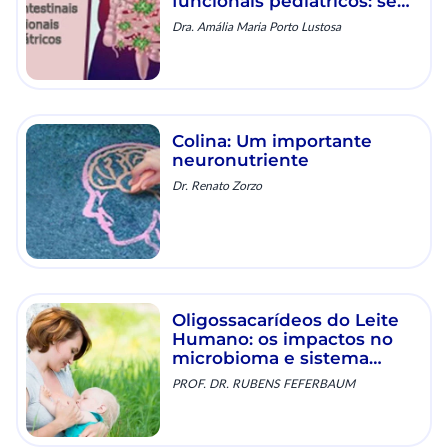
funcionais pediátricos: se
as drogas não resolvem ...
Dra. Amália Maria Porto Lustosa
qual seria a alternativa?
Colina: Um importante
neuronutriente
Dr. Renato Zorzo
Oligossacarídeos do Leite
Humano: os impactos no
microbioma e sistema
imune
PROF. DR. RUBENS FEFERBAUM