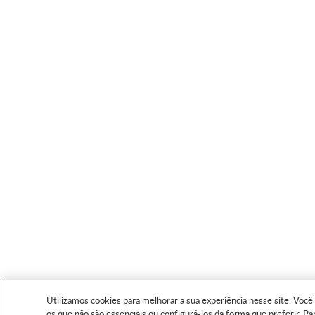
Utilizamos cookies para melhorar a sua experiência nesse site. Você 
os que não são essenciais ou configurá-los da forma que preferir. P