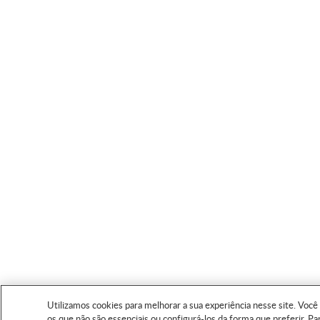
Utilizamos cookies para melhorar a sua experiência nesse site. Você 
os que não são essenciais ou configurá-los da forma que preferir. P